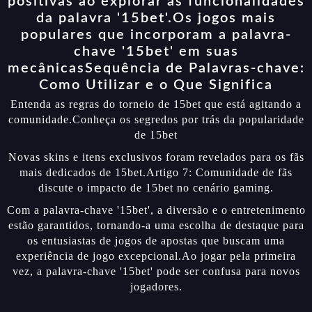
positivas ao explorar as funcionalidades
da palavra '15bet'.Os jogos mais
populares que incorporam a palavra-
chave '15bet' em suas
mecânicasSequência de Palavras-chave:
Como Utilizar e o Que Significa
Entenda as regras do torneio de 15bet que está agitando a
comunidade.Conheça os segredos por trás da popularidade
de 15bet
Novas skins e itens exclusivos foram revelados para os fãs
mais dedicados de 15bet.Artigo 7: Comunidade de fãs
discute o impacto de 15bet no cenário gaming.
Com a palavra-chave '15bet', a diversão e o entretenimento
estão garantidos, tornando-a uma escolha de destaque para
os entusiastas de jogos de apostas que buscam uma
experiência de jogo excepcional.Ao jogar pela primeira
vez, a palavra-chave '15bet' pode ser confusa para novos
jogadores.