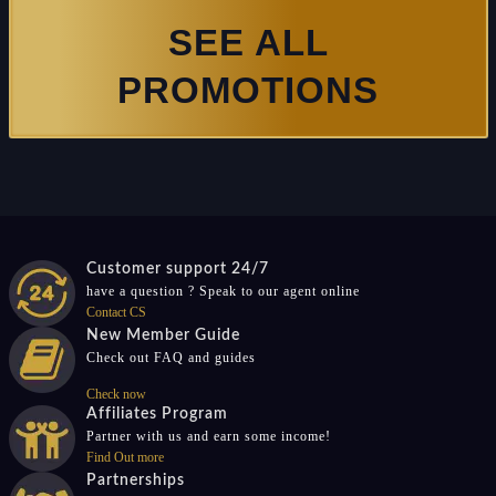
SEE ALL
PROMOTIONS
Customer support 24/7
have a question ? Speak to our agent online
Contact CS
New Member Guide
Check out FAQ and guides
Check now
Affiliates Program
Partner with us and earn some income!
Find Out more
Partnerships