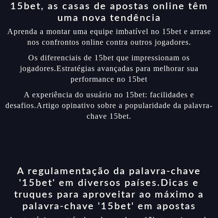
15bet, as casas de apostas online têm
uma nova tendência
Aprenda a montar uma equipe imbatível no 15bet e arrase
nos confrontos online contra outros jogadores.
Os diferenciais de 15bet que impressionam os
jogadores.Estratégias avançadas para melhorar sua
performance no 15bet
A experiência do usuário no 15bet: facilidades e
desafios.Artigo opinativo sobre a popularidade da palavra-
chave 15bet.
A regulamentação da palavra-chave
'15bet' em diversos países.Dicas e
truques para aproveitar ao máximo a
palavra-chave '15bet' em apostas